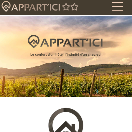
L
e
c
o
n
f
o
r
t
d
’
u
n
h
ô
t
e
l
,
l
’
i
n
t
i
m
i
t
é
d
’
u
n
c
h
e
z
-
s
o
i